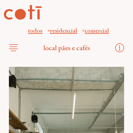
todos
residencial
comercial
local pães e cafés