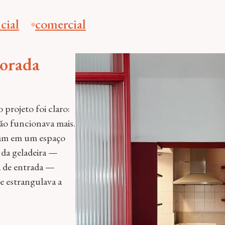
cial
comercial
vorada
 projeto foi claro:
não funcionava mais.
miam em um espaço
 da geladeira —
a de entrada —
e estrangulava a