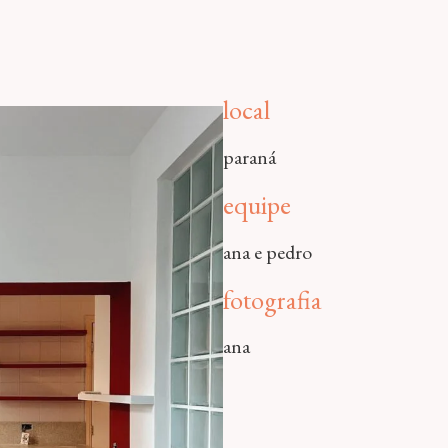
local
paraná
equipe
ana e pedro
fotografia
ana